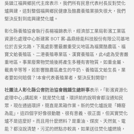
吳鎮江福興鄉民代主席表示，我們所有民意代表村長反對焚化
爐興建，這對整個福興鄉民健康及酪農養殖業損失很大，我們
堅決反對到底興建焚化爐。
彰化縣養殖協會執行長楊福錦表示，經濟部工業局彰濱工業區
資源化處理中心新建案 BOT 案-晶鼎綠能科技股份有限公司基地
位於吉安北路，下風處影響最嚴重受災地區為福寶酪農區、福
寶文蛤養殖區、二港養殖專業區、漢寶養殖區，此4處為受害嚴
重地區。事業廢棄物焚燒後將產生多種有害物質，如重金屬、
載奥辛等等，若影響酪農區產生的牛奶、養殖區文蛤生長，業
者要如何賠償？!本會代表養殖業者，堅決反對開發!!
社團法人彰化縣公害防治協會魏鍾生總幹事
表示，｢彰濱資源化
處理中心｣講起來，就是焚化爐，環評前的說明會都沒通知民
眾，現在通過環評，簡直是黑箱作業。新的焚化爐說是「轉廢
為能｣，這四個字好像很動聽、很有意義、很正面，但其實焚化
爐不是這麼好。而且用什麼燃料？是重油、煤炭、天然氣、電
能？都沒說清楚，污泥的燃點亦較高，如果送往焚化爐燃燒，