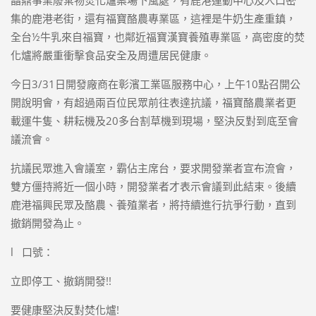
集的鹿港老街，還有福寶酪農專業區，這裡是牛奶生產重鎮，
全台½牛乳來自福寶，也鄰近福寶漢寶養殖專業區，高密度的焚
化爐將嚴重衝擊食品安全及周遭居民健康。
今日3/31日開發廠商在彰濱工業區服務中心，上午10點召開公
開說明會，有超過兩百位民眾前往表達抗議，福寶酪農業者更
載運牛隻、耕耘機及20多台割草機到現場，堅決反對到底至會
議流會。
抗議民眾進入會議室，霸佔主席台，要求開發業者宣布流會，
雙方僵持將近一個小時，開發業者才表示會議到此結束。後續
鹿港福興民眾及酪農、養殖業者，將持續進行抗爭行動，直到
撤銷開發為止。
l 口號：
立即停工、撤銷開發!!
要健康堅決反對焚化爐!