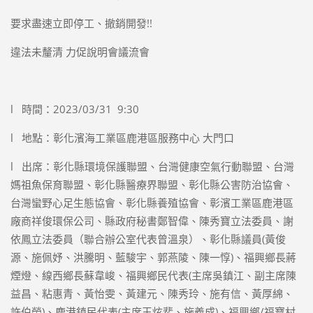
要求盡速立即停工、撤銷開發!!
違法未釐清 力促說明會議流會
l 時間：2023/03/31 9:30
l 地點：彰化濱海工業區鹿港區服務中心 大門口
l 出席：彰化縣環境保護聯盟、台灣健康空氣行動聯盟、台灣
媽祖魚保育聯盟、彰化縣醫療界聯盟、彰化縣公害防治協會、
台灣蠻野心足生態協會、彰化縣養殖協會、彰濱工業區鹿港區
廠商祥俊環保公司、縣政府秘書鄭智偉、陳秀寶立法委員、謝
依鳳立法委員（聯合辦公室代表曾溫泉）、彰化縣議員(黃俊
源、施佩妤、洪騰明、藍駿宇、郭燕陵、陳一惇)、福興鄉長蔣
煙燈、線西鄉長蘇韋峻、福興鄉民代表(主席吳鎮江、副主席陳
益昌、粘惠青、黃怡雯、黃建元、陳秀玲、施有信、黃厚綿、
許伯榮)、鹿港鎮民代表(主席王炫斐、施義成)、福興鄉/福寶村