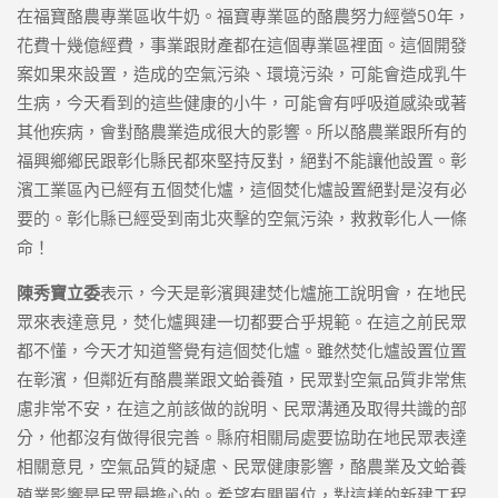
在福寶酪農專業區收牛奶。福寶專業區的酪農努力經營50年，
花費十幾億經費，事業跟財產都在這個專業區裡面。這個開發
案如果來設置，造成的空氣污染、環境污染，可能會造成乳牛
生病，今天看到的這些健康的小牛，可能會有呼吸道感染或著
其他疾病，會對酪農業造成很大的影響。所以酪農業跟所有的
福興鄉鄉民跟彰化縣民都來堅持反對，絕對不能讓他設置。彰
濱工業區內已經有五個焚化爐，這個焚化爐設置絕對是沒有必
要的。彰化縣已經受到南北夾擊的空氣污染，救救彰化人一條
命！
陳秀寶立委
表示，今天是彰濱興建焚化爐施工說明會，在地民
眾來表達意見，焚化爐興建一切都要合乎規範。在這之前民眾
都不懂，今天才知道警覺有這個焚化爐。雖然焚化爐設置位置
在彰濱，但鄰近有酪農業跟文蛤養殖，民眾對空氣品質非常焦
慮非常不安，在這之前該做的說明、民眾溝通及取得共識的部
分，他都沒有做得很完善。縣府相關局處要協助在地民眾表達
相關意見，空氣品質的疑慮、民眾健康影響，酪農業及文蛤養
殖業影響是民眾最擔心的。希望有關單位，對這樣的新建工程