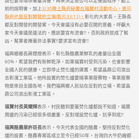
證也要等環保署釐清後，再來決定是否可以走後面程序，動工
前的說明會，加上
3/30晚上縣府秘書在福寶村活動中心，表示
縣府也是反對開發的立場(影片33:11)，
彰化的大家長，王縣長
都反對開發的開發案，今天會議沒有必要召開的意義，呼籲大
家今天會議是違法的，應該要宣布流會!!，否則政府就成了幫
凶，幫業者掩蓋非法事實!!要求宣布流會!!
福興鄉鄉長蔣煙燈表示，彰化縣酪農業鮮乳的產量佔全國
60%，希望我們有新鮮乾淨，如果福寶村受到污染，也會影響
全國人民的健康，立即停止焚化爐的建置，希望晶鼎公司滾出
去彰濱工業區。他所設置的焚化爐要燒事業廢棄物，事業廢棄
物是來自全國各地，我們福興鄉人民站在反對的立場，希望晶
鼎公司滾出彰濱工業區。
福寶村長黃耀輝
表示，村民聽到要蓋焚化爐都說不知道，福寶
周邊的污染已經很多很嚴重，反對增設焚化爐、抗爭到底!!
福興酪農業許班長
表示，今天代表全國的酪農，堅持反對焚化
爐的設置，酪農專業區成立至今已經50年，台灣四大牛奶廠都