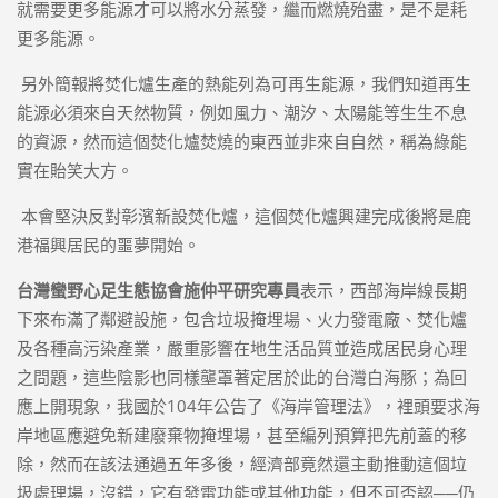
就需要更多能源才可以將水分蒸發，繼而燃燒殆盡，是不是耗
更多能源。
另外簡報將焚化爐生產的熱能列為可再生能源，我們知道再生
能源必須來自天然物質，例如風力、潮汐、太陽能等生生不息
的資源，然而這個焚化爐焚燒的東西並非來自自然，稱為綠能
實在貽笑大方。
本會堅決反對彰濱新設焚化爐，這個焚化爐興建完成後將是鹿
港福興居民的噩夢開始。
台灣蠻野心足生態協會施仲平研究專員
表示，西部海岸線長期
下來布滿了鄰避設施，包含垃圾掩埋場、火力發電廠、焚化爐
及各種高污染產業，嚴重影響在地生活品質並造成居民身心理
之問題，這些陰影也同樣壟罩著定居於此的台灣白海豚；為回
應上開現象，我國於104年公告了《海岸管理法》，裡頭要求海
岸地區應避免新建廢棄物掩埋場，甚至編列預算把先前蓋的移
除，然而在該法通過五年多後，經濟部竟然還主動推動這個垃
圾處理場，沒錯，它有發電功能或其他功能，但不可否認──仍