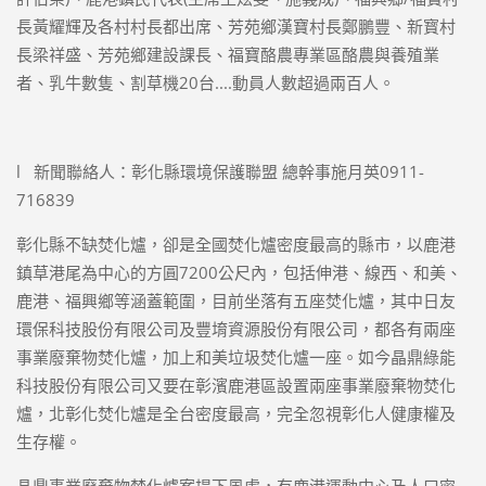
長黃耀輝及各村村長都出席、芳苑鄉漢寶村長鄭鵬豐、新寳村
長梁祥盛、芳苑鄉建設課長、福寶酪農專業區酪農與養殖業
者、乳牛數隻、割草機20台....動員人數超過兩百人。
l 新聞聯絡人：彰化縣環境保護聯盟 總幹事施月英0911-
716839
彰化縣不缺焚化爐，卻是全國焚化爐密度最高的縣市，以鹿港
鎮草港尾為中心的方圓7200公尺內，包括伸港、線西、和美、
鹿港、福興鄉等涵蓋範圍，目前坐落有五座焚化爐，其中日友
環保科技股份有限公司及豐堉資源股份有限公司，都各有兩座
事業廢棄物焚化爐，加上和美垃圾焚化爐一座。如今晶鼎綠能
科技股份有限公司又要在彰濱鹿港區設置兩座事業廢棄物焚化
爐，北彰化焚化爐是全台密度最高，完全忽視彰化人健康權及
生存權。
晶鼎事業廢棄物焚化爐案場下風處，有鹿港運動中心及人口密