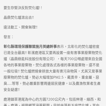
要生存堅決反對焚化爐! !
晶鼎焚化爐滾出去!!
違法動工、開會無理!!
發言：
彰化縣環境保護聯盟施月英總幹事
表示，北彰化的焚化爐密度
已是全台最高!! 彰濱鹿港區又要再設置一座有害事業廢棄物焚化
爐（晶鼎綠能科技股份有限公司），每天700公噸處理來自全國
各地的事業廢棄物，焚化處理各式各樣的事業廢棄物，還不是
一般垃圾!! 焚化爐燃燒會排放大量有害污染物質，尤其又是事業
廢棄物的焚化爐，勢必大幅增加PM2.5、戴奧辛、重金屬、惡
臭.....等等，勢必嚴重影響周邊居民健康，以及農漁牧業者生產
安全疑慮!!
鹿港鎮草港尾為中心的方圓7200公尺內，包括伸港、線西、和
美、鹿港、福興鄉等涵蓋範圍，目前坐落有五座焚化爐，其中