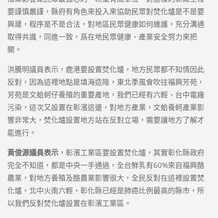
要謹慎嚴謹，縣府有角色來投入來協助民眾對焚化爐是不是要
興建，程序是不是合法，對地區民眾健康如何維護，充分溝通
取得共識，同進一致，爲在地民眾健康、產業安全努力來把
關。
洪騰明議員表示，鹿港要設置焚化爐，地方民眾都不知情因此
反對，因為這裡地點是填海造陸，東北季風會吹往福興芳苑，
芳苑是文蛤蚵仔養殖的重要產地，我們已經有六輕、台中電廠
污染，這次又設置在彰濱這邊，對地方產業，文蛤養蚵產業影
響非常大，焚化爐設置地方站在反對立場，需要讓地方了解才
能進行。
黃俊源議員表示
，彰濱工業區要設置焚化爐，其實彰化縣政府
完全不知道，都是中央一手通過，全台鮮乳有60%來自福興酪
農業，對地方養殖及酪農業影響很大，全民反對在這裡設置焚
化爐，北中火南六輕，彰化縣已經是肺癌比例最高的縣市，所
以我們反對焚化爐設置在彰濱工業區。