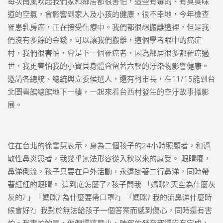
每次南風吹起我們家和鄰居都很害怕，這些有毒的、有臭臭味
道的空氣，會影響到家人及小孩的健康，很不幸地，今年檢查
罹患乳房癌，正在接受化療中。我們都很想搬離這裡，但是我
們沒有多餘的金錢，可以讓我們搬離，這個學者眼中的癌症
村，我們很害怕，會是下一個罹癌者，因為鄰居很多都罹癌過
世，我更害怕我的小寶貝身體會留著六輕的汙染物影響健康。
邀請各總統、總統與立委候選人，還有柯市長，在11/15能到台
北圖書館總館地下一樓，一起來看台西村發生的空汙故事攝影
展。
住在台北的徐書慧表示，身為二個孩子的24小時照顧者，和過
敏性鼻炎患者，我幾乎無法形容從入秋以來的感受。 眼睛癢，
鼻涕倒流，孩子只要在戶外活動，永遠掛著二行鼻涕，同時帶
著紅紅的眼睛。 這到底怎麼了? 孩子問我 「媽咪? 天空為什麼灰
灰的? 」「媽咪? 為什麼要帶口罩?」「媽咪? 我的流鼻涕什麼時
候會好?」我對於無法給孩子一個答案而感到傷心，同時還有害
怕。我害怕的是，他們還這麼小，肺部的發育都還沒有完成，