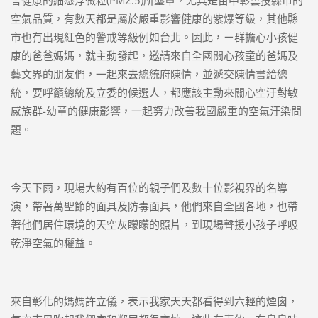
空氣品質，有數天都是屬於嚴重影響健康的紫爆等級，其他縣
市也有出現紅色的警戒等級例如台北。因此，ㄧ群擔心小孩健
康的爸爸媽媽，就主動發起，邀請來自全國關心孩童的爸媽及
藝文界的朋友們，一起來去總統府陳情，並遞交陳情書給總
統，要呼籲總統及立委的候選人，都應該主動來關心空汙對敏
感族群-幼童的健康影響，一起努力改善我國嚴重的空氣汙染問
題。
今天下雨，現場大約有百位的親子們及數十位影視界的名導
演，帶著萬聖節的面具及防毒面具，他們來自全國各地，也帶
著他們居住環境的天空灰矇矇的照片，到現場聲援小孩子呼吸
乾淨空氣的權益。
來自彰化的媽媽許立儀，表示我家天天都看得到六輕的煙囪，