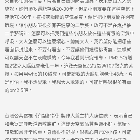
來自彰化的楊子慶，帶著自己做的防毒面具，表示想跟大人總
統說，你們頂多還能存活20-30年，但是小朋友要在這種空氣下
存活70-80年，這樣灰矇矇的空氣品質，像是把小朋友關在閉密
環境，讓小朋友吸很多有害健康的二手菸，政府不是在說拒抽
二手菸嗎?!，怎麼可以把我們這些小朋友放在這些有毒的空氣中
呼吸，大人怎麼可以這麼壞心。總統大人，我希望你能把哪些
煙囪都封起來，不要有煙囪，不要讓他們繼續排毒氣，這樣就
可以讓天空不在灰矇矇的，今年我看到研究報導， PM2.5每增
加2微克大腦就會老化一年，這幾天空氣品持超過107微克的紫
爆，如果用who的10微克，可能讓我的大腦細胞老化48歲，真
是可怕，我不想變笨，我想大人笨笨的，可能是呼吸很多有毒
的pm2.5吧。
台灣公共電視《有話好說》製作人兼主持人陳信聰， 表示自己
和老婆是呼吸道過敏族群，這幾天空氣品質明顯不好，氣喘、
咳嗽和當非常嚴重，身體很不舒服，很擔心自己的小孩，可能
年紀輕輕就要靠氣喘藥過日子，希望政府正視台灣境內汙染