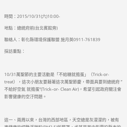
時間：2015/10/31(六)10:00-
地點：總統府前(台北賓館旁)
聯絡人：彰化縣環境保護聯盟 施月英0911-761839
採訪重點：
10/31萬聖節的主要活動是「不給糖就搗蛋」（Trick-or-
treat），這次小朋友要藉著這次萬聖節慶，帶面具要到總統府 ”
不給好空氣 就搗蛋”(Trick–or- Clean Air)，希望引起政府關注會
影響健康的空汙問題。
這一、兩周以來，台灣的西部地區，天空總是灰濛濛的，被有
害健康的細懸浮微粒(PM2.5)所壟罩，尤其是苗中彰雲投縣市的