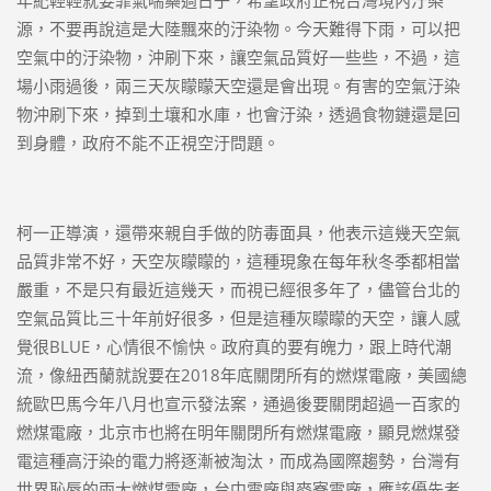
源，不要再說這是大陸飄來的汙染物。今天難得下雨，可以把
空氣中的汙染物，沖刷下來，讓空氣品質好一些些，不過，這
場小雨過後，兩三天灰矇矇天空還是會出現。有害的空氣汙染
物沖刷下來，掉到土壤和水庫，也會汙染，透過食物鏈還是回
到身體，政府不能不正視空汙問題。
柯一正導演，還帶來親自手做的防毒面具，他表示這幾天空氣
品質非常不好，天空灰矇矇的，這種現象在每年秋冬季都相當
嚴重，不是只有最近這幾天，而視已經很多年了，儘管台北的
空氣品質比三十年前好很多，但是這種灰矇矇的天空，讓人感
覺很BLUE，心情很不愉快。政府真的要有魄力，跟上時代潮
流，像紐西蘭就說要在2018年底關閉所有的燃煤電廠，美國總
統歐巴馬今年八月也宣示發法案，通過後要關閉超過一百家的
燃煤電廠，北京市也將在明年關閉所有燃煤電廠，顯見燃煤發
電這種高汙染的電力將逐漸被淘汰，而成為國際趨勢，台灣有
世界恥辱的兩大燃煤電廠，台中電廠與麥寮電廠，應該優先考