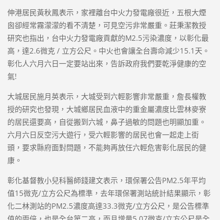
伸港居民黃秋鳳表示，家裡離台中火力發電廠很近，五根大煙
囪卻經常霧濛濛的看不清楚，可見空污非常嚴重。莊秉潔教授
研究也指出，台中火力發電廠貢獻的M2.5污染濃度，以彰化最
高，達2.6微克 / 立方公尺。中火也會讓全台壽命減少15.1天。
彰化人六月六日一定要站出來，告訴政府我們要乾淨健康的空
氣!
大城居民施月英表示，大城受到六輕影響非常嚴重，詹長權教
授的研究也發現，大城鄉居民血液中的重金屬濃度比雲林麥寮
的居民還要高，自從搬到六城，鼻子過敏的問題也明顯加重。
六月六日反空污大遊行，受六輕影響的居民也會一起走上街
頭，要求縣府面對問題，不能夠再放任六輕危害彰化居民的健
康。
彰化基督教小兒科醫師錢建文表示，環保署公告PM2.5年平均
值15微克/立方公尺為標準，去年環保署測站統計結果顯示，彰
化二林測站的PM2.5濃度高達33.3微克/立方公尺，是公告標準
值的兩倍，也是全台第二高，而且增量5.07微克/立方公尺是全