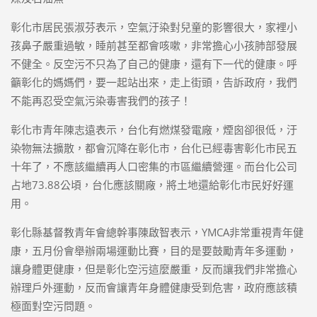
彰化市居民張淑芬表示，空氣汙染對兒童的影響很大，家裡小
孩鼻子嚴重過敏，睡前甚至都會咳嗽，非常擔心小孩肺部發展
不健全。反空污不只為了自己的健康，還有下一代的健康。呼
籲彰化的媽媽們，要一起站出來，走上街頭，告訴政府，我們
不能再忍受空氣污染毒害我們的孩子！
彰化市青年陳志遠表示，台化有燃煤發電廠，煙囪卻很低，汙
染物無法擴散，都會沉降在彰化市，台化已經毒害彰化市民五
十年了，不應該繼續再人口密集的市區繼續營運。而台化公司
占地73.88公頃，台化應該關廠，將土地還給彰化市民好好運
用。
彰化縣基督教青年會總幹事陳啟智表示，YMCA非常重視青年健
康，五月份會舉辦兩場運動比賽，目的是要鼓勵青年多運動，
讓身體更健康，但是彰化空污這麼嚴重，反而讓我們非常擔心
辦理戶外運動，反而會讓青年身體健康受到危害，政府應該積
極面對空污問題。