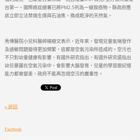
台第一。國際癌症總署已將PM2.5列為一級致癌物。縣政府應
該立即立法禁燒生煤與石油焦，換成乾淨的天然氣。
秀傳醫院小兒科醫師楊樹文表示，近年來，發現兒童氣喘發作
及過敏問題變得更加頻繁，這都是空氣污染所造成的。空污也
不只對幼童健康有影響，有國外研究指出，有國外研究還指出
幼兒暴露在空氣污染中，會影響大腦發育，兒童的學習跟記憶
能力都會變差，政府不能再忽視空污的嚴重性。
« 返回
Facebook