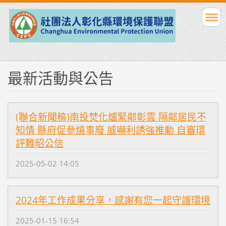
最新活動與公告
(聯合新聞稿)南投焚化爐緊鄰彰雲 隔鄰居民不
知情 縣府促參燒事廢 威嚇利誘強推動 自審環
評難昭公信
2025-05-02 14:05
2024年工作成果分享，感謝有您一起守護環境
2025-01-15 16:54