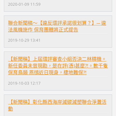
2020-01-09 11:59
聯合新聞稿～【違反環評承諾很划算？】─ 違
法風機施作 保育團體將正式提告
2019-10-29 13:41
【新聞稿】上屆環評審查小組否決二林精機。
新任委員未曾現勘，是在評(憑)甚麼?!。數千隻
保育鳥類 燕鴴近日現身，棲地難保?!
2019-10-03 12:17
【新聞稿】彰化縣西海岸減碳減塑聯合淨灘活
動