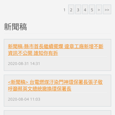
1
2
3
4
5
>
>>
新聞稿
新聞稿-縣市首長繼續擺爛 違章工廠新增不斷
資訊不公開 誰知你有拆
2020-08-31 14:31
<新聞稿> 台電燃煤汙染門神環保署長張子敬
呼籲蔡英文總統撤換環保署長
2020-08-04 11:03