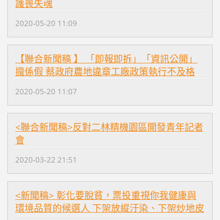
護喪失魂
2020-05-20 11:09
【聯合新聞稿 】 「即報即拆」「資訊公開」
攏係假 蔡政府農地違章工廠政策執行不及格
2020-05-20 11:07
<聯合新聞稿>反對二林精機園區開發青年記者
會
2020-03-22 21:51
<新聞稿> 彰化要脫貧，票投重視你我健康與
環境品質的候選人 下架放縱汙染、下架炒地皮