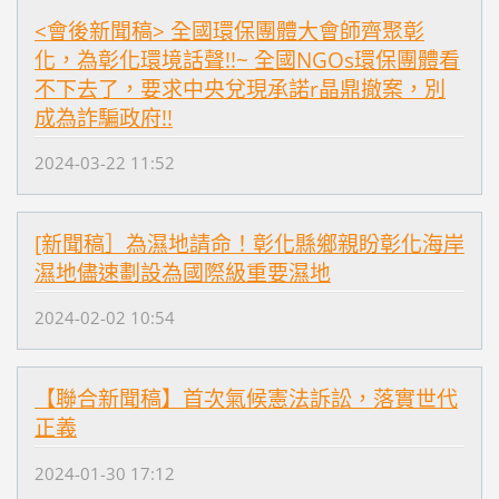
<會後新聞稿> 全國環保團體大會師齊聚彰
化，為彰化環境話聲!!~ 全國NGOs環保團體看
不下去了，要求中央兌現承諾r晶鼎撤案，別
成為詐騙政府!!
2024-03-22 11:52
[新聞稿］為濕地請命！彰化縣鄉親盼彰化海岸
濕地儘速劃設為國際級重要濕地
2024-02-02 10:54
【聯合新聞稿】首次氣候憲法訴訟，落實世代
正義
2024-01-30 17:12