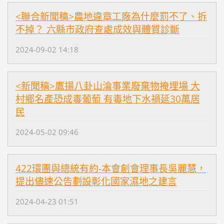
<聯合新聞稿>農地違章工廠為什麼罰不了、拆
不掉？ 六縣市政府查處成效與體質診斷
2024-09-02 14:18
<新聞稿>鷹揚八卦山淪事業廢棄物掩埋場 大
村鄉名產恐成毒葡萄 有毒地下水禍延30萬居
民
2024-05-02 09:46
422環團與總統有約-本會創會理事長吳麗慧，
提出儘速公告劃設彰化國家濕地之建言
2024-04-23 01:51