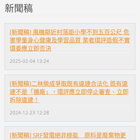
新聞稿
[新聞稿] 風機鄰近村落距小學不到五百公尺 危
害學童身心健康及學習品質 業者環評造假不實
環委應立即否決
2025-02-04 13:24
[新聞稿]二林榮成爭取既有違建合法化 既有違
建不是「擴廠」，環評應立即停止審查、立即
拆除違建！
2024-12-23 12:28
[新聞稿] SRF發電絕非綠能 原料是廢棄物更