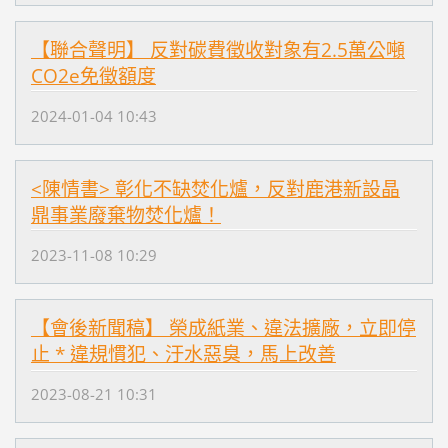
【聯合聲明】 反對碳費徵收對象有2.5萬公噸
CO2e免徵額度
2024-01-04 10:43
<陳情書> 彰化不缺焚化爐，反對鹿港新設晶
鼎事業廢棄物焚化爐！
2023-11-08 10:29
【會後新聞稿】 榮成紙業、違法擴廠，立即停
止 * 違規慣犯、汙水惡臭，馬上改善
2023-08-21 10:31