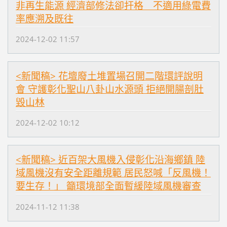
非再生能源 經濟部修法卻扞格 不適用綠電費
率應溯及既往
2024-12-02 11:57
<新聞稿> 花壇廢土堆置場召開二階環評說明
會 守護彰化聖山八卦山水源頭 拒絕開腸剖肚
毀山林
2024-12-02 10:12
<新聞稿> 近百架大風機入侵彰化沿海鄉鎮 陸
域風機沒有安全距離規範 居民怒喊「反風機！
要生存！」 籲環境部全面暫緩陸域風機審查
2024-11-12 11:38