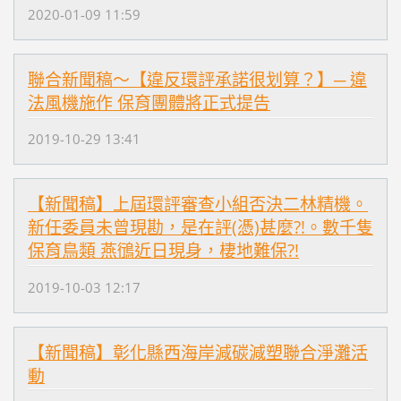
2020-01-09 11:59
聯合新聞稿～【違反環評承諾很划算？】─ 違
法風機施作 保育團體將正式提告
2019-10-29 13:41
【新聞稿】上屆環評審查小組否決二林精機。
新任委員未曾現勘，是在評(憑)甚麼?!。數千隻
保育鳥類 燕鴴近日現身，棲地難保?!
2019-10-03 12:17
【新聞稿】彰化縣西海岸減碳減塑聯合淨灘活
動