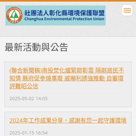
最新活動與公告
(聯合新聞稿)南投焚化爐緊鄰彰雲 隔鄰居民不
知情 縣府促參燒事廢 威嚇利誘強推動 自審環
評難昭公信
2025-05-02 14:05
2024年工作成果分享，感謝有您一起守護環境
2025-01-15 16:54