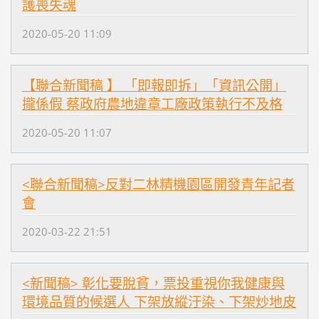
護喪失魂
2020-05-20 11:09
【聯合新聞稿 】 「即報即拆」「資訊公開」
攏係假 蔡政府農地違章工廠政策執行不及格
2020-05-20 11:07
<聯合新聞稿>反對二林精機園區開發青年記者
會
2020-03-22 21:51
<新聞稿> 彰化要脫貧，票投重視你我健康與
環境品質的候選人 下架放縱汙染、下架炒地皮