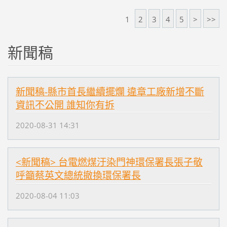
1
2
3
4
5
>
>>
新聞稿
新聞稿-縣市首長繼續擺爛 違章工廠新增不斷
資訊不公開 誰知你有拆
2020-08-31 14:31
<新聞稿> 台電燃煤汙染門神環保署長張子敬
呼籲蔡英文總統撤換環保署長
2020-08-04 11:03