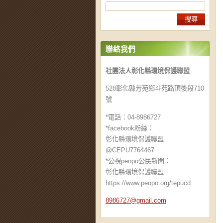
聯絡我們
社團法人彰化縣環境保護聯盟
528彰化縣芳苑鄉斗苑路頂後段710
號
*電話：04-8986727
*facebook粉絲：
彰化縣環境保護聯盟
@CEPU7764467
*公視peopo公民新聞：
彰化縣環境保護聯盟
https://www.peopo.org/tepucd
8986727@
gmail.co
m