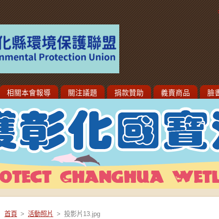
相關本會報導
關注議題
捐款贊助
義賣商品
臉
首頁
>
活動照片
>
投影片13.jpg